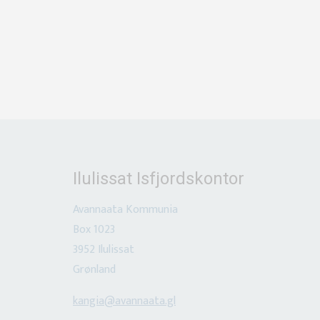
Ilulissat Isfjordskontor
Avannaata
Kommunia
Box 1023
3952 Ilulissat
Grønland
kangia@avannaata.gl