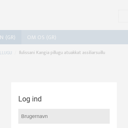
N (GR)
OM OS (GR)
/
Ilulissani Kangia pillugu atuakkat assiliarsuillu
ILLUGU
Log ind