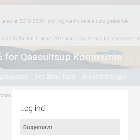
muneplan 2018-2030 i kraft og var fra denne dato gældende
4-2026 fra den 1. januar 2019 kun er gældende for Kommune Qeq
 for Qaasuitsup Kommunia
gdeplaner
Det åbne land
Arealtildelinger
/
Erhverv og infrastruktur
dnet hovedstruktur
Log ind