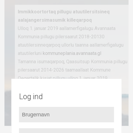
Immikkoortortaq pillugu atuutilersitsineq
aalajangersimasumik killeqarpoq
Ulloq 1. januar 2019 aallarnerfigalugu Avannaata
Kommunia pillugu pilersaarut 2018-20130
atuutilersinneqarpoq ullorlu taanna aallarnerfigalugu
atuutilerluni
kommuneplania.avannaata.gl
Tamanna isumaqarpoq, Qaasuitsup Kommunia pillugu
pilersaarut 2014-2026 taamaallaat Kommune
Qeqertalik kisiat pillugu ulloq 1. januar 2019
aallarnerfigalugu atuutilermat.
Log ind
Qaasuitsup Kommuniani
Kommuneplani 2014-26