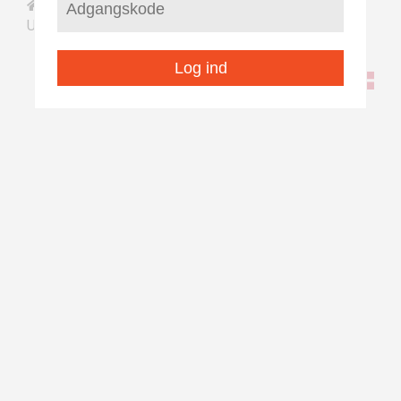
/
/
Saqqaa
Illoqarfiit nunaqarfiillu pilersaarutaat
/
Nutaarmiut/Ikerasarssuk
Upernavik
Log ind