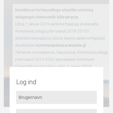
Immikkoortortaq pillugu atuutilersitsineq
aalajangersimasumik killeqarpoq
Ulloq 1. januar 2019 aallarnerfigalugu Avannaata
Kommunia pillugu pilersaarut 2018-20130
atuutilersinneqarpoq ullorlu taanna aallarnerfigalugu
atuutilerluni
kommuneplania.avannaata.gl
Tamanna isumaqarpoq, Qaasuitsup Kommunia pillugu
pilersaarut 2014-2026 taamaallaat Kommune
Qeqertalik kisiat pillugu ulloq 1. januar 2019
aallarnerfigalugu atuutilermat.
Log ind
Qaasuitsup Kommuniani
Kommuneplani 2014-26