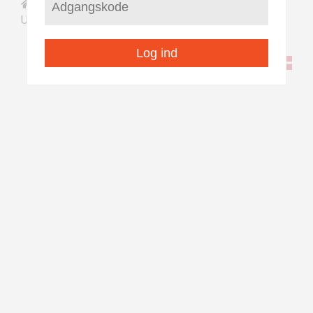
/
/
Saqqaa
Illoqarfiit nunaqarfiillu pilersaarutaat
/
Naajaat
Upernavik
Log ind