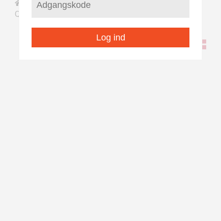
/
/
Saqqaa
Illoqarfiit nunaqarfiillu pilersaarutaat
/
Kangerluk
Qeqertarsuaq
Log ind