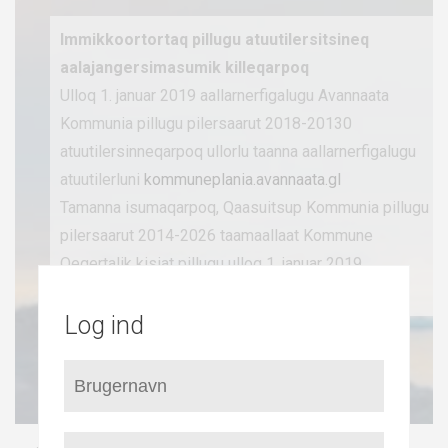
Immikkoortortaq pillugu atuutilersitsineq
aalajangersimasumik killeqarpoq
Ulloq 1. januar 2019 aallarnerfigalugu Avannaata
Kommunia pillugu pilersaarut 2018-20130
atuutilersinneqarpoq ullorlu taanna aallarnerfigalugu
atuutilerluni
kommuneplania.avannaata.gl
Tamanna isumaqarpoq, Qaasuitsup Kommunia pillugu
pilersaarut 2014-2026 taamaallaat Kommune
Qeqertalik kisiat pillugu ulloq 1. januar 2019
aallarnerfigalugu atuutilermat.
Log ind
Qaasuitsup Kommuniani
Kommuneplani 2014-26