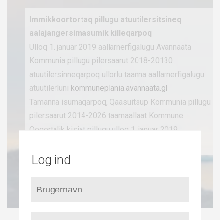
Immikkoortortaq pillugu atuutilersitsineq
aalajangersimasumik killeqarpoq
Ulloq 1. januar 2019 aallarnerfigalugu Avannaata
Kommunia pillugu pilersaarut 2018-20130
atuutilersinneqarpoq ullorlu taanna aallarnerfigalugu
atuutilerluni
kommuneplania.avannaata.gl
Tamanna isumaqarpoq, Qaasuitsup Kommunia pillugu
pilersaarut 2014-2026 taamaallaat Kommune
Qeqertalik kisiat pillugu ulloq 1. januar 2019
aallarnerfigalugu atuutilermat.
Log ind
Qaasuitsup Kommuniani
Kommuneplani 2014-26