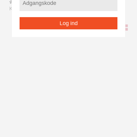
/
/
Saqqaa
Illoqarfiit nunaqarfiillu pilersaarutaat
/
Iginniarfik
Kangaatsiaq
Log ind