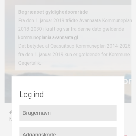
Begrænset gyldighedsområde
Fra den 1. januar 2019 trådte Avannaata Kommuneplan
2018-2030 i kraft og var fra denne dato gældende
kommuneplania.avannaata.gl
Det betyder, at Qaasuitsup Kommuneplan 2014-2026
fra den 1. januar 2019 kun er gældende for Kommune
Qeqertalik.
Kommuneplan 2014-26 for
Qaasuitsup Kommunia
Log ind
/
/
Forside
Vision og hovedstruktur
/
Sundhed og forebyggelse
Målsætninger