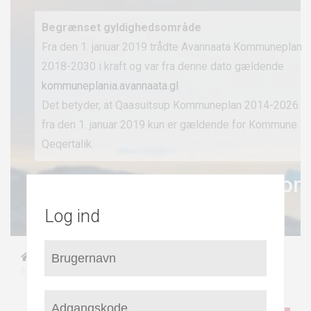
Begrænset gyldighedsområde
Fra den 1. januar 2019 trådte Avannaata Kommuneplan
2018-2030 i kraft og var fra denne dato gældende
kommuneplania.avannaata.gl
Det betyder, at Qaasuitsup Kommuneplan 2014-2026
fra den 1. januar 2019 kun er gældende for Kommune
Qeqertalik.
Kommuneplan 2014-26 for
Qaasuitsup Kommunia
Log ind
/
/
/
Forside
By- og bygdeplaner
Kangaatsiaq
Niaqornaarsuk